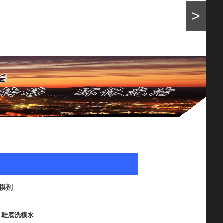
>
洗模剂
、鞋底洗模水