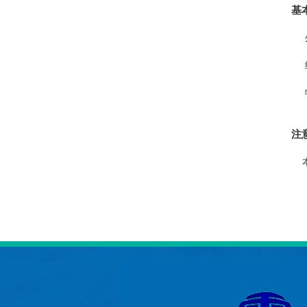
基
外
组
特
注
本