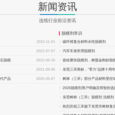
新闻资讯
连线行业前沿资讯
脱模剂常识
2022-11-01
碳纤维复合材料水性脱模剂
2022-07-07
汽车车身所用脱模剂
石脱模
2022-05-20
瓷砖磨块脱模剂，树脂金刚砂脱
剂 (一）
2021-09-06
东莞三禾商标，“零力”品牌十周
代产品
2026-05-07
树林（三禾）部分产品材料受控
2026脱模剂用户明确且明智的选
东莞树林（三禾）脱模剂 洗模剂
热烈庆祝三禾旗下东莞市树林复