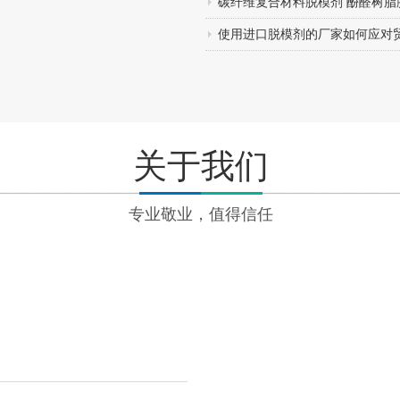
碳纤维复合材料脱模剂 酚醛树脂
性环保脱模剂热卖中
使用进口脱模剂的厂家如何应对
关于我们
专业敬业，值得信任