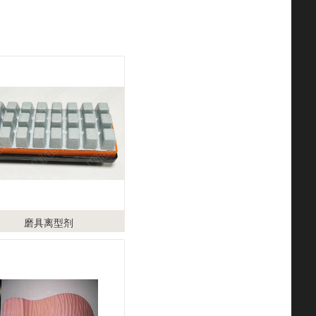
磨具离型剂