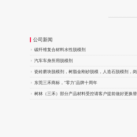
公司新闻
碳纤维复合材料水性脱模剂
汽车车身所用脱模剂
瓷砖磨块脱模剂，树脂金刚砂脱模，人造石脱模剂，岗
剂 (一）
东莞三禾商标，“零力”品牌十周年
树林（三禾）部分产品材料受控请客户提前做好更换替